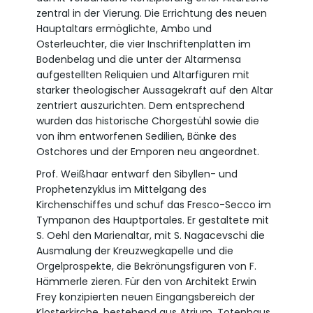
zentral in der Vierung. Die Errichtung des neuen
Hauptaltars ermöglichte, Ambo und
Osterleuchter, die vier Inschriftenplatten im
Bodenbelag und die unter der Altarmensa
aufgestellten Reliquien und Altarfiguren mit
starker theologischer Aussagekraft auf den Altar
zentriert auszurichten. Dem entsprechend
wurden das historische Chorgestühl sowie die
von ihm entworfenen Sedilien, Bänke des
Ostchores und der Emporen neu angeordnet.
Prof. Weißhaar entwarf den Sibyllen- und
Prophetenzyklus im Mittelgang des
Kirchenschiffes und schuf das Fresco-Secco im
Tympanon des Hauptportales. Er gestaltete mit
S. Oehl den Marienaltar, mit S. Nagacevschi die
Ausmalung der Kreuzwegkapelle und die
Orgelprospekte, die Bekrönungsfiguren von F.
Hämmerle zieren. Für den von Architekt Erwin
Frey konzipierten neuen Eingangsbereich der
Klosterkirche, bestehend aus Atrium, Totenhaus