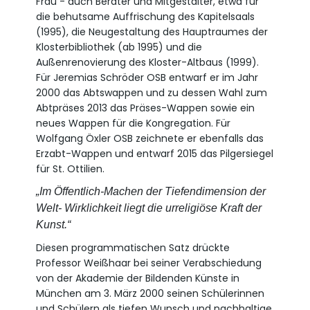
Frau - auch Berater und Mitgestalter, etwa für
die behutsame Auffrischung des Kapitelsaals
(1995), die Neugestaltung des Hauptraumes der
Klosterbibliothek (ab 1995) und die
Außenrenovierung des Kloster-Altbaus (1999).
Für Jeremias Schröder OSB entwarf er im Jahr
2000 das Abtswappen und zu dessen Wahl zum
Abtpräses 2013 das Präses-Wappen sowie ein
neues Wappen für die Kongregation. Für
Wolfgang Öxler OSB zeichnete er ebenfalls das
Erzabt-Wappen und entwarf 2015 das Pilgersiegel
für St. Ottilien.
„Im Öffentlich-Machen der Tiefendimension der
Welt- Wirklichkeit liegt die urreligiöse Kraft der
Kunst.“
Diesen programmatischen Satz drückte
Professor Weißhaar bei seiner Verabschiedung
von der Akademie der Bildenden Künste in
München am 3. März 2000 seinen Schülerinnen
und Schülern als tiefen Wunsch und nachhaltige