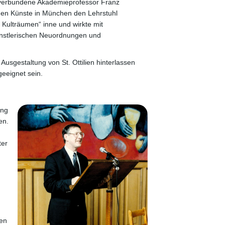
r verbundene Akademieprofessor Franz
den Künste in München den Lehrstuhl
 Kulträumen“ inne und wirkte mit
nstlerischen Neuordnungen und
usgestaltung von St. Ottilien hinterlassen
eeignet sein.
ung
en.
ter
ien