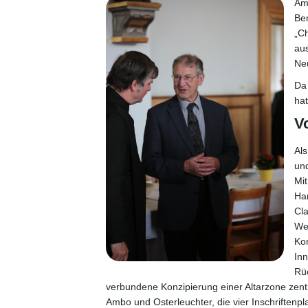
Am 
Be
„Ch
au
Ne
Da 
hat
V
Als
un
Mit
Han
Cla
Wei
Ko
Inn
Rüc
verbundene Konzipierung einer Altarzone zentr
Ambo und Osterleuchter, die vier Inschriftenp