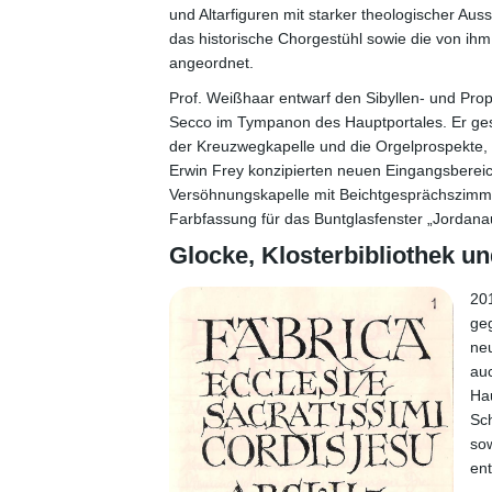
und Altarfiguren mit starker theologischer Au
das historische Chorgestühl sowie die von i
angeordnet.
Prof. Weißhaar entwarf den Sibyllen- und Pro
Secco im Tympanon des Hauptportales. Er gest
der Kreuzwegkapelle und die Orgelprospekte, 
Erwin Frey konzipierten neuen Eingangsbereic
Versöhnungskapelle mit Beichtgesprächszimmer
Farbfassung für das Buntglasfenster „Jordanau
Glocke, Klosterbibliothek 
201
ge
neu
auc
Hau
Sc
so
ent