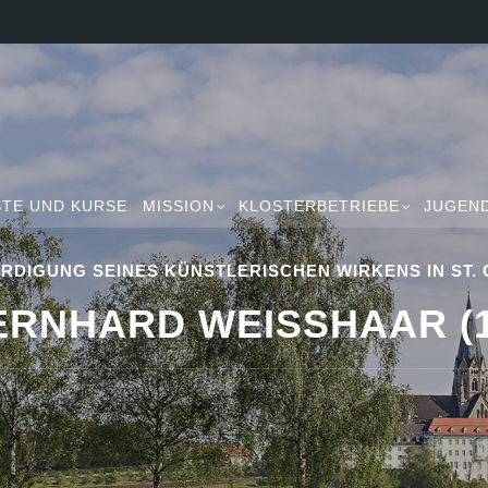
TE UND KURSE
MISSION
KLOSTERBETRIEBE
JUGEN
RDIGUNG SEINES KÜNSTLERISCHEN WIRKENS IN ST. 
RNHARD WEISSHAAR (19