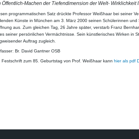
m Öffentlich-Machen der Tiefendimension der Welt- Wirklichkeit li
esen programmatischen Satz drückte Professor Weißhaar bei seiner V
ldenden Künste in München am 3. März 2000 seinen Schülerinnen und S
fnung aus. Zum gleichen Tag, 26 Jahre später, verstarb Franz Bernha
es seiner persönlichen Vermächtnisse. Sein künstlerisches Wirken in St
weisender Auftrag zugleich.
rfasser: Br. David Gantner OSB
e Festschrift zum 85. Geburtstag von Prof. Weißhaar kann
hier als pdf 