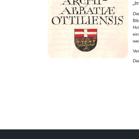
„I
Di
Bi
Hof
ein
weg
Ve
Di