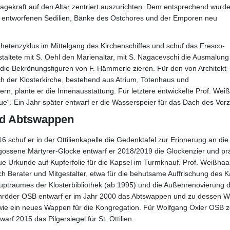
ssagekraft auf den Altar zentriert auszurichten. Dem entsprechend wurd
hm entworfenen Sedilien, Bänke des Ostchores und der Emporen neu
phetenzyklus im Mittelgang des Kirchenschiffes und schuf das Fresco-
altete mit S. Oehl den Marienaltar, mit S. Nagacevschi die Ausmalung
die Bekrönungsfiguren von F. Hämmerle zieren. Für den von Architekt
h der Klosterkirche, bestehend aus Atrium, Totenhaus und
n, plante er die Innenausstattung. Für letztere entwickelte Prof. Wei
e“. Ein Jahr später entwarf er die Wasserspeier für das Dach des Vor
und Abtswappen
6 schuf er in der Ottilienkapelle die Gedenktafel zur Erinnerung an d
gossene Märtyrer-Glocke entwarf er 2018/2019 die Glockenzier und p
e Urkunde auf Kupferfolie für die Kapsel im Turmknauf. Prof. Weißhaar
h Berater und Mitgestalter, etwa für die behutsame Auffrischung des K
ptraumes der Klosterbibliothek (ab 1995) und die Außenrenovierung d
hröder OSB entwarf er im Jahr 2000 das Abtswappen und zu dessen 
wie ein neues Wappen für die Kongregation. Für Wolfgang Öxler OSB z
warf 2015 das Pilgersiegel für St. Ottilien.