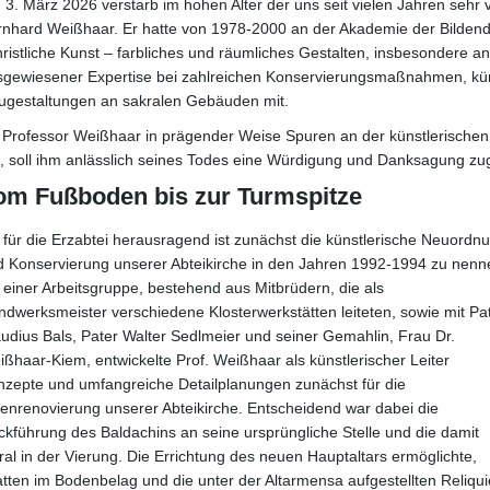
3. März 2026 verstarb im hohen Alter der uns seit vielen Jahren seh
rnhard Weißhaar. Er hatte von 1978-2000 an der Akademie der Bilden
ristliche Kunst – farbliches und räumliches Gestalten, insbesondere an
sgewiesener Expertise bei zahlreichen Konservierungsmaßnahmen, kü
ugestaltungen an sakralen Gebäuden mit.
Professor Weißhaar in prägender Weise Spuren an der künstlerischen A
, soll ihm anlässlich seines Todes eine Würdigung und Danksagung zug
om Fußboden bis zur Turmspitze
 für die Erzabtei herausragend ist zunächst die künstlerische Neuordn
d Konservierung unserer Abteikirche in den Jahren 1992-1994 zu nenn
 einer Arbeitsgruppe, bestehend aus Mitbrüdern, die als
dwerksmeister verschiedene Klosterwerkstätten leiteten, sowie mit Pa
udius Bals, Pater Walter Sedlmeier und seiner Gemahlin, Frau Dr.
ßhaar-Kiem, entwickelte Prof. Weißhaar als künstlerischer Leiter
nzepte und umfangreiche Detailplanungen zunächst für die
enrenovierung unserer Abteikirche. Entscheidend war dabei die
kführung des Baldachins an seine ursprüngliche Stelle und die damit
al in der Vierung. Die Errichtung des neuen Hauptaltars ermöglichte,
latten im Bodenbelag und die unter der Altarmensa aufgestellten Reliqu